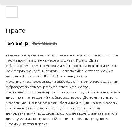
Прато
154 581
р.
184 853
р.
тильные скругленные подлокотники, высокое изголовье и
геометричная стежка - все это диван Прато. Диван
обладает мягким, но упругим матрасом, на котором очень
комфортно сидеть и лежать. Наполнение матраса можно
выбрать: НПБ или НПБ HR. В основе дивана
механизм трансформации аккордеон - при раскладывании
образует высокое, ровное спальное место.
Несколько типоразмеров позволяют подобрать идеальный
диван для помещений любых размеров. Дополнительно к
модели можно приобрести бельевой ящик. Также модель
прекрасно смотрится, если украсить ее простыми
декоративными подушками, которые можно заказать в тон
дивану или из контрастной ткани с весёлым рисунком.
Преимущества дивана: