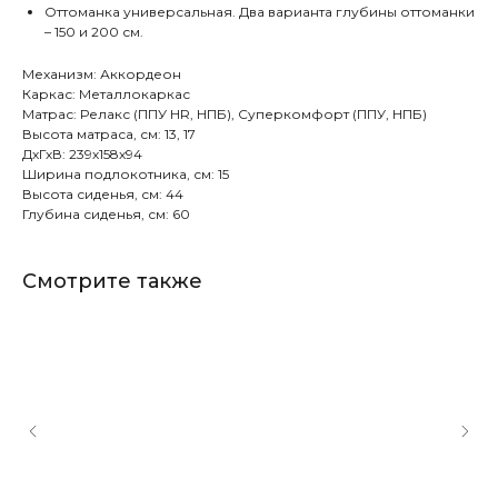
Оттоманка универсальная. Два варианта глубины оттоманки
– 150 и 200 см.
Механизм: Аккордеон
Каркас: Металлокаркас
Продуктовые
Матрас: Релакс (ППУ HR, НПБ), Суперкомфорт (ППУ, НПБ)
Высота матраса, см: 13, 17
линейки
ДхГхВ: 239х158х94
Ширина подлокотника, см: 15
Высота сиденья, см: 44
Глубина сиденья, см: 60
Лучшие диваны во всех салонах
Смотрите также
Rivalli
Мировой бренд итальянских
анатомических матрасов. Во всех
салонах Rivalli