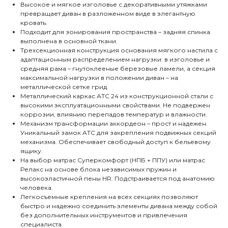
Высокое и мягкое изголовье с декоративными утяжками
превращает диван в разложенном виде в элегантную
кровать.
Подходит для зонирования пространства – задняя спинка
выполнена в основной ткани.
Трехсекционная конструкция основания мягкого настила с
адаптационным распределением нагрузки: в изголовье и
средняя рама – гнутоклееные березовые ламели, а секция
максимальной нагрузки в положении диван – на
металлической сетке грид.
Металлический каркас АТС 24 из конструкционной стали с
высокими эксплуатационными свойствами. Не подвержен
коррозии, влиянию перепадов температур и влажности.
Механизм трансформации аккордеон – прост и надежен.
Уникальный замок АТС для закрепления подвижных секций
механизма. Обеспечивает свободный доступ к бельевому
ящику.
На выбор матрас Суперкомфорт (НПБ + ППУ) или матрас
Релакс на основе блока независимых пружин и
высокоэластичной пены HR. Подстраивается под анатомию
человека.
Легкосъемные крепления на всех секциях позволяют
быстро и надежно соединить элементы дивана между собой
без дополнительных инструментов и привлечения
специалиста.