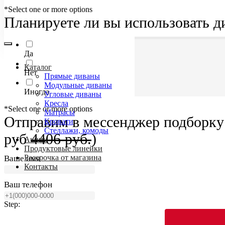
*Select one or more options
Планируете ли вы использовать д
Да
Каталог
Нет
Прямые диваны
Модульные диваны
Иногда
Угловые диваны
Кресла
*Select one or more options
Матрасы
Отправим в мессенджер подборку 
Кровати
Стеллажи, комоды
руб
4406 руб.
)
Акции
Продуктовые линейки
Рассрочка от магазина
Ваше имя
Контакты
Ваш телефон
Step: