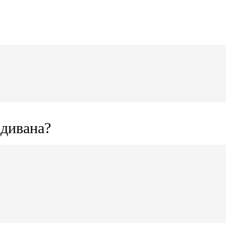
?
 дивана?