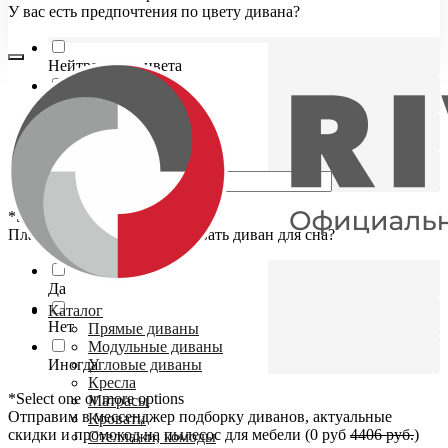
У вас есть предпочтения по цвету дивана?
Нейтральные цвета
Яркие цвета
Светлы оттенки
Свой вариант
*Select one or more options
Планируете ли вы использовать диван для сна?
Да
Каталог
Нет
Прямые диваны
Модульные диваны
Иногда
Угловые диваны
Кресла
*Select one or more options
Матрасы
Отправим в мессенджер подборку диванов, актуальные
Кровати
скидки и промокод на пылесос для мебели (0 руб
4406 руб.
)
Стеллажи, комоды