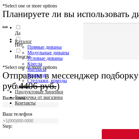
*Select one or more options
Планируете ли вы использовать д
Да
Каталог
Нет
Прямые диваны
Модульные диваны
Иногда
Угловые диваны
Кресла
*Select one or more options
Матрасы
Отправим в мессенджер подборку 
Кровати
Стеллажи, комоды
руб
4406 руб.
)
Акции
Продуктовые линейки
Рассрочка от магазина
Ваше имя
Контакты
Ваш телефон
Step: