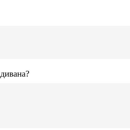
?
 дивана?