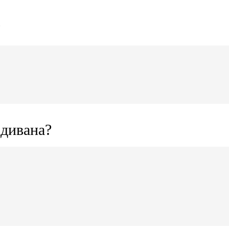
?
 дивана?