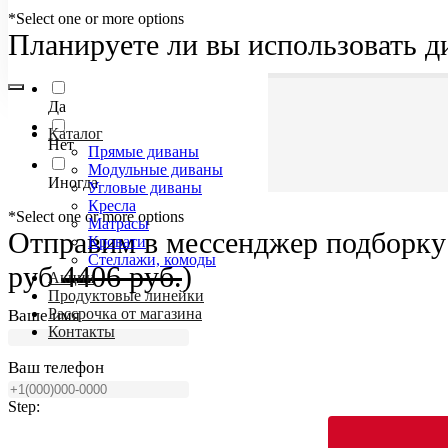
*Select one or more options
Планируете ли вы использовать д
Да
Каталог
Нет
Прямые диваны
Модульные диваны
Иногда
Угловые диваны
Кресла
*Select one or more options
Матрасы
Отправим в мессенджер подборку 
Кровати
Стеллажи, комоды
руб
4406 руб.
)
Акции
Продуктовые линейки
Рассрочка от магазина
Ваше имя
Контакты
Ваш телефон
Step: