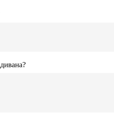
?
 дивана?