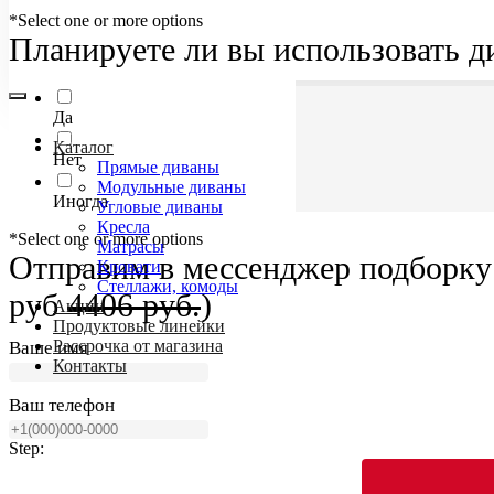
*Select one or more options
Планируете ли вы использовать д
Да
Каталог
Нет
Прямые диваны
Модульные диваны
Иногда
Угловые диваны
Кресла
*Select one or more options
Матрасы
Отправим в мессенджер подборку 
Кровати
Стеллажи, комоды
руб
4406 руб.
)
Акции
Продуктовые линейки
Рассрочка от магазина
Ваше имя
Контакты
Ваш телефон
Step: