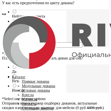
У вас есть предпочтения по цвету дивана?
Нейтральные цвета
Яркие цвета
Светлы оттенки
Свой вариант
*Select one or more options
Планируете ли вы использовать диван для сна?
Да
Каталог
Нет
Прямые диваны
Модульные диваны
Иногда
Угловые диваны
Кресла
*Select one or more options
Матрасы
Отправим в мессенджер подборку диванов, актуальные
Кровати
скидки и промокод на пылесос для мебели (0 руб
4406 руб.
)
Стеллажи, комоды