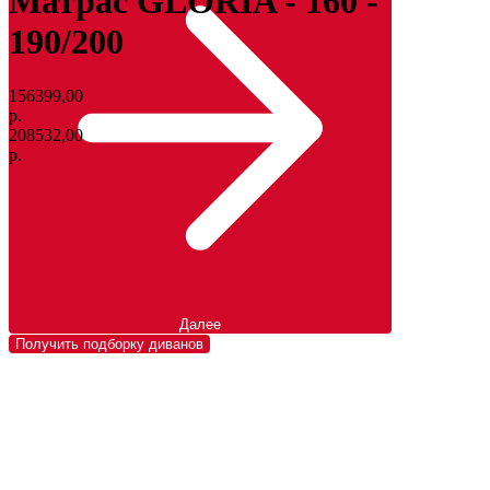
Матрас GLORIA - 160 -
190/200
156399,00
р.
208532,00
р.
Далее
Получить подборку диванов