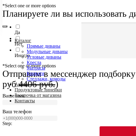
*Select one or more options
Планируете ли вы использовать д
Да
Каталог
Нет
Прямые диваны
Модульные диваны
Иногда
Угловые диваны
Кресла
*Select one or more options
Матрасы
Отправим в мессенджер подборку 
Кровати
Стеллажи, комоды
руб
4406 руб.
)
Акции
Продуктовые линейки
Рассрочка от магазина
Ваше имя
Контакты
Ваш телефон
Step: