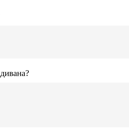
?
 дивана?