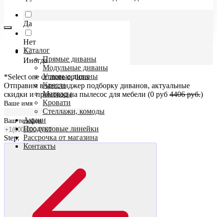
Да
Нет
Каталог
Прямые диваны
Иногда
Модульные диваны
Угловые диваны
*Select one or more options
Кресла
Отправим в мессенджер подборку диванов, актуальные
Матрасы
скидки и промокод на пылесос для мебели (0 руб
4406 руб.
)
Кровати
Ваше имя
Стеллажи, комоды
Акции
Ваш телефон
Продуктовые линейки
Рассрочка от магазина
Step:
Контакты