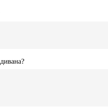
?
 дивана?