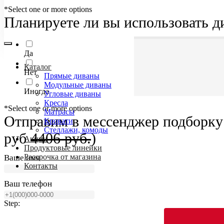
*Select one or more options
Планируете ли вы использовать д
Да
Каталог
Нет
Прямые диваны
Модульные диваны
Иногда
Угловые диваны
Кресла
*Select one or more options
Матрасы
Отправим в мессенджер подборку 
Кровати
Стеллажи, комоды
руб
4406 руб.
)
Акции
Продуктовые линейки
Рассрочка от магазина
Ваше имя
Контакты
Ваш телефон
Step: