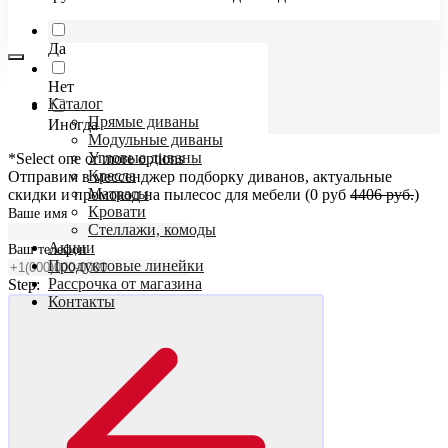
Да
Нет
Каталог
Прямые диваны
Иногда
Модульные диваны
Угловые диваны
*Select one or more options
Кресла
Отправим в мессенджер подборку диванов, актуальные
Матрасы
скидки и промокод на пылесос для мебели (0 руб
4406 руб.
)
Кровати
Ваше имя
Стеллажи, комоды
Акции
Ваш телефон
Продуктовые линейки
Рассрочка от магазина
Step:
Контакты