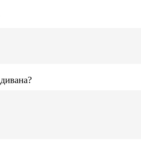
?
 дивана?