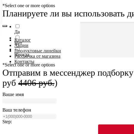
*Select one or more options
Планируете ли вы использовать д
Да
Каталог
Нет
Акции
Продуктовые линейки
Иногда
Рассрочка от магазина
Контакты
*Select one or more options
Отправим в мессенджер подборку 
руб
4406 руб.
)
Ваше имя
Ваш телефон
Step: