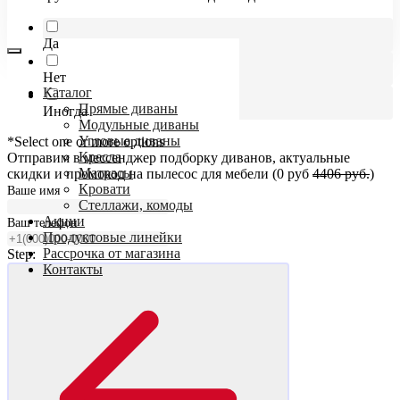
Да
Нет
Каталог
Прямые диваны
Иногда
Модульные диваны
Угловые диваны
*Select one or more options
Кресла
Отправим в мессенджер подборку диванов, актуальные
Матрасы
скидки и промокод на пылесос для мебели (0 руб
4406 руб.
)
Кровати
Ваше имя
Стеллажи, комоды
Акции
Ваш телефон
Продуктовые линейки
Рассрочка от магазина
Step:
Контакты