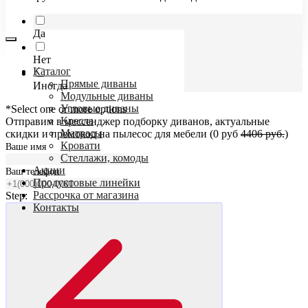
Да
Нет
Каталог
Прямые диваны
Иногда
Модульные диваны
Угловые диваны
*Select one or more options
Кресла
Отправим в мессенджер подборку диванов, актуальные
Матрасы
скидки и промокод на пылесос для мебели (0 руб
4406 руб.
)
Кровати
Ваше имя
Стеллажи, комоды
Акции
Ваш телефон
Продуктовые линейки
Рассрочка от магазина
Step:
Контакты