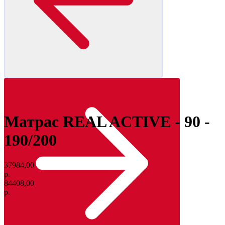
Матрас REAL ACTIVE - 90 -
190/200
37984,00
р.
84408,00
р.