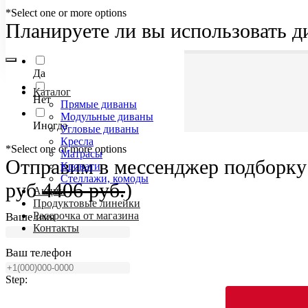
*Select one or more options
Планируете ли вы использовать д
Да
Каталог
Нет
Прямые диваны
Модульные диваны
Иногда
Угловые диваны
Кресла
*Select one or more options
Матрасы
Отправим в мессенджер подборку 
Кровати
Стеллажи, комоды
руб
4406 руб.
)
Акции
Продуктовые линейки
Рассрочка от магазина
Ваше имя
Контакты
Ваш телефон
Step: