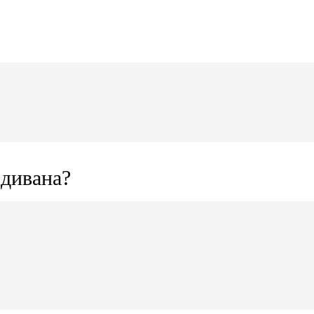
?
 дивана?