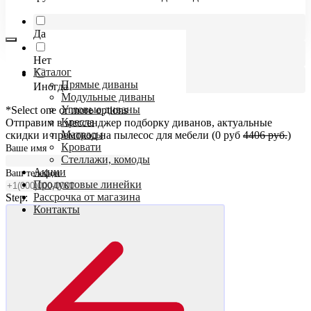
Да
Нет
Каталог
Прямые диваны
Иногда
Модульные диваны
Угловые диваны
*Select one or more options
Кресла
Отправим в мессенджер подборку диванов, актуальные
Матрасы
скидки и промокод на пылесос для мебели (0 руб
4406 руб.
)
Кровати
Ваше имя
Стеллажи, комоды
Акции
Ваш телефон
Продуктовые линейки
Рассрочка от магазина
Step:
Контакты