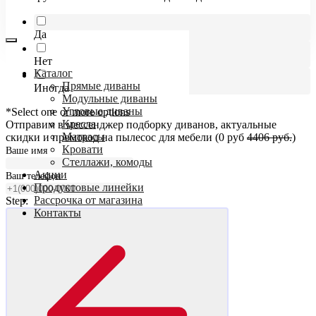
Да
Нет
Каталог
Прямые диваны
Иногда
Модульные диваны
Угловые диваны
*Select one or more options
Кресла
Отправим в мессенджер подборку диванов, актуальные
Матрасы
скидки и промокод на пылесос для мебели (0 руб
4406 руб.
)
Кровати
Ваше имя
Стеллажи, комоды
Акции
Ваш телефон
Продуктовые линейки
Рассрочка от магазина
Step:
Контакты