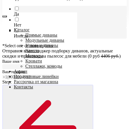
Да
Нет
Каталог
Прямые диваны
Иногда
Модульные диваны
Угловые диваны
*Select one or more options
Кресла
Отправим в мессенджер подборку диванов, актуальные
Матрасы
скидки и промокод на пылесос для мебели (0 руб
4406 руб.
)
Кровати
Ваше имя
Стеллажи, комоды
Акции
Ваш телефон
Продуктовые линейки
Рассрочка от магазина
Step:
Контакты