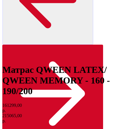
Матрас QWEEN LATEX/
QWEEN MEMORY - 160 -
190/200
161299,00
р.
215065,00
р.