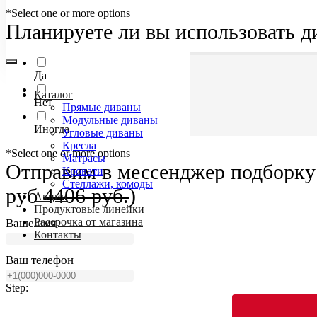
*Select one or more options
Планируете ли вы использовать д
Да
Каталог
Нет
Прямые диваны
Модульные диваны
Иногда
Угловые диваны
Кресла
*Select one or more options
Матрасы
Отправим в мессенджер подборку 
Кровати
Стеллажи, комоды
руб
4406 руб.
)
Акции
Продуктовые линейки
Рассрочка от магазина
Ваше имя
Контакты
Ваш телефон
Step: