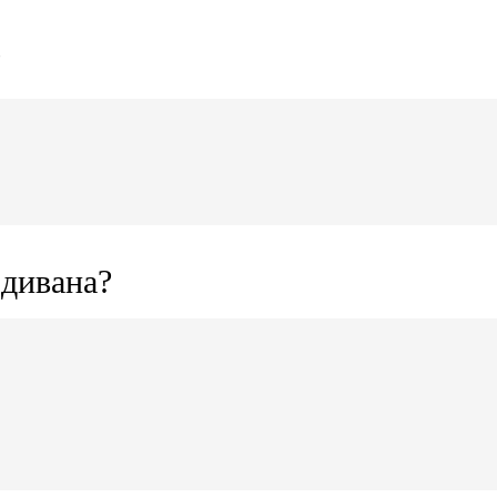
?
 дивана?