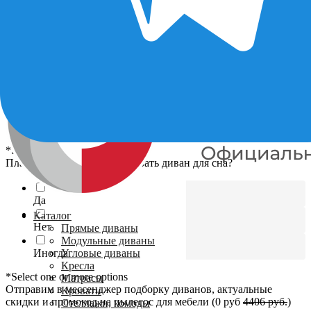
У вас есть предпочтения по цвету дивана?
Нейтральные цвета
Яркие цвета
Светлы оттенки
Свой вариант
*Select one or more options
Планируете ли вы использовать диван для сна?
Да
Каталог
Нет
Прямые диваны
Модульные диваны
Иногда
Угловые диваны
Кресла
*Select one or more options
Матрасы
Отправим в мессенджер подборку диванов, актуальные
Кровати
скидки и промокод на пылесос для мебели (0 руб
4406 руб.
)
Стеллажи, комоды