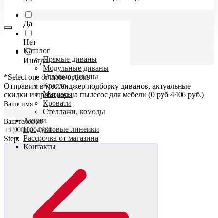
Да
Нет
Каталог
Прямые диваны
Иногда
Модульные диваны
Угловые диваны
*Select one or more options
Кресла
Отправим в мессенджер подборку диванов, актуальные
Матрасы
скидки и промокод на пылесос для мебели (0 руб
4406 руб.
)
Кровати
Ваше имя
Стеллажи, комоды
Акции
Ваш телефон
Продуктовые линейки
Рассрочка от магазина
Step:
Контакты