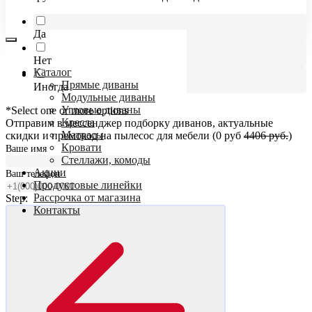
Да
Нет
Каталог
Прямые диваны
Иногда
Модульные диваны
Угловые диваны
*Select one or more options
Кресла
Отправим в мессенджер подборку диванов, актуальные
Матрасы
скидки и промокод на пылесос для мебели (0 руб
4406 руб.
)
Кровати
Ваше имя
Стеллажи, комоды
Акции
Ваш телефон
Продуктовые линейки
Рассрочка от магазина
Step:
Контакты