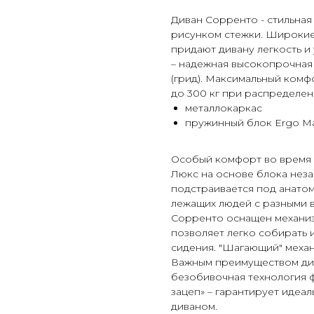
Диван Сорренто - стильна
рисунком стежки. Широкие
придают дивану легкость и
– надежная высокопрочная 
(грид). Максимальный комф
до 300 кг при распределен
металлокаркас
пружинный блок Ergo M
Особый комфорт во время 
Люкс на основе блока нез
подстраивается под анато
лежащих людей с разными 
Сорренто оснащен механи
позволяет легко собирать 
сидения. "Шагающий" механ
Важным преимуществом див
безобивочная технология ф
зацеп» – гарантирует идеал
диваном.