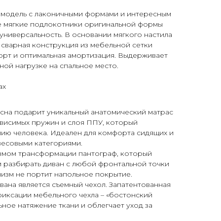
я модель с лаконичными формами и интересным
 мягкие подлокотники оригинальной формы
 универсальность. В основании мягкого настила
сварная конструкция из мебельной сетки
орт и оптимальная амортизация. Выдерживает
ной нагрузке на спальное место.
ax
сна подарит уникальный анатомический матрас
ависимых пружин и слоя ППУ, который
мию человека. Идеален для комфорта сидящих и
весовыми категориями.
змом трансформации пантограф, который
и разбирать диван с любой фронтальной точки
изм не портит напольное покрытие.
ана является съемный чехол. Запатентованная
иксации мебельного чехла – «бостонский
ьное натяжение ткани и облегчает уход за