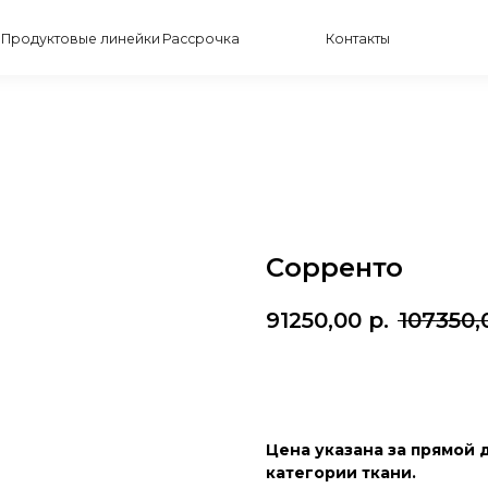
товые линейки
Рассрочка
Контакты
Сорренто
91250,00
р.
107350,
Запросить живые фо
Цена указана за прямой д
категории ткани.