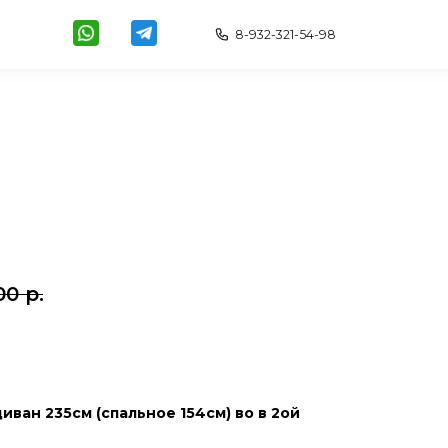
8-932-321-54-98
00
р.
то
иван 235см (спальное 154см) во в 2ой