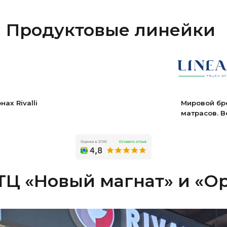
lli
Мировой бренд итальянск
матрасов. Во всех салонах 
ТЦ «Новый магнат» и «Орион»