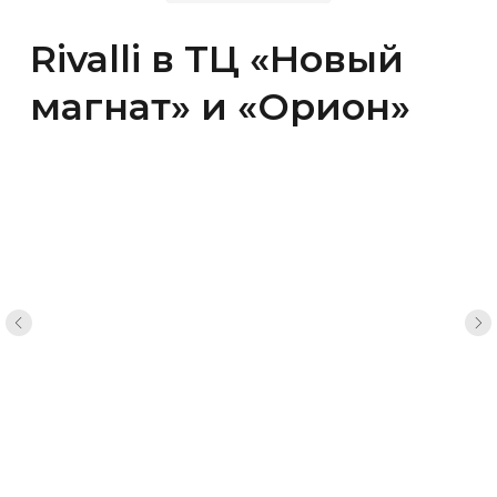
8 (3452) 608-718
ТЦ «Новый магнат»
Тюмень ул. 30 лет Победы 7/5, 2 этаж
еженевно с 10:00 до 20:00
8-932-321-54-98
ООО «СТИЛЬНЫЕ ЛИНИИ»
ИНН: 7202248328
Юр. адрес: Тюмень, ул Преображенская, д. 7