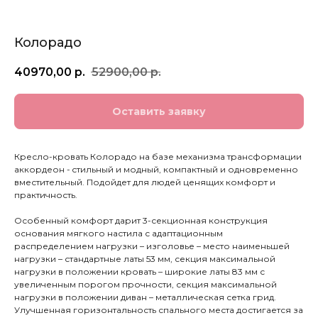
Колорадо
40970,00
р.
52900,00
р.
Оставить заявку
Кресло-кровать Колорадо на базе механизма трансформации
аккордеон - cтильный и модный, компактный и одновременно
вместительный. Подойдет для людей ценящих комфорт и
практичность.
Особенный комфорт дарит 3-секционная конструкция
основания мягкого настила с адаптационным
распределением нагрузки – изголовье – место наименьшей
нагрузки – стандартные латы 53 мм, секция максимальной
нагрузки в положении кровать – широкие латы 83 мм с
увеличенным порогом прочности, секция максимальной
нагрузки в положении диван – металлическая сетка грид.
Улучшенная горизонтальность спального места достигается за