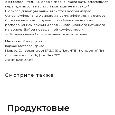
счет дополнительных опор в средней части рамы. Отсутствуют
перепады высот в местах стыков подвижных секций.
Продуктовые
В основе дивана уникальный анатомический матрас
Суперкомфорт SF 2.0 с анатомическим эффектом на основе
линейки
блока независимых пружин с линейным и шахматным
расположением пружин и слоя инновационного нетканого
материала Skyfiber повышенной комфортности.
Комплектация бельевым ящиком невозможна.
Механизм: Аккордеон
Каркас: Металлокаркас
Лучшие диваны во всех салонах
Матрас: Суперкомфорт SF 2.0 (Skyfiber, НПБ), Комфорт (ППУ)
Rivalli
Спальное место ШхД, см: 84 х 207
ДхГхВ: 109х109х86
Мировой бренд итальянских
Смотрите также
анатомических матрасов. Во всех
салонах Rivalli
Rivalli в ТЦ «Новый