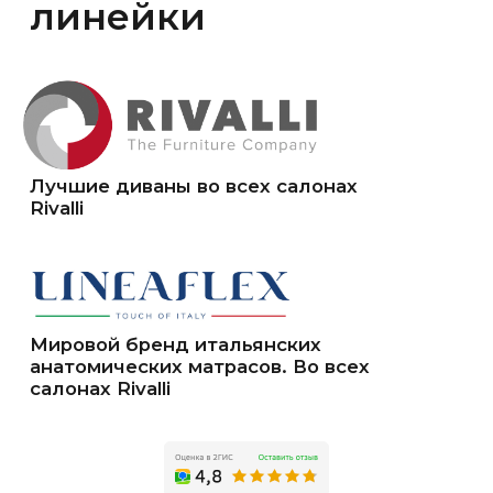
магнат» и «Орион»
Контакты
ТК «Орион»
Тюмень ул. Федюнинского 43, 1 этаж
еженевно с 10:00 до 21:00
8-922-481-46-54