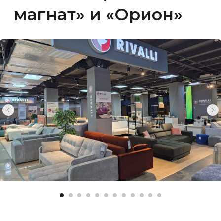
ТЦ «Новый магнат»
Тюмень ул. 30 лет Победы 7/5, 2 этаж
еженевно с 10:00 до 20:00
8-932-321-54-98
ООО «СТИЛЬНЫЕ ЛИНИИ»
ИНН: 7202248328
Юр. адрес: Тюмень, ул Преображенская, д. 7